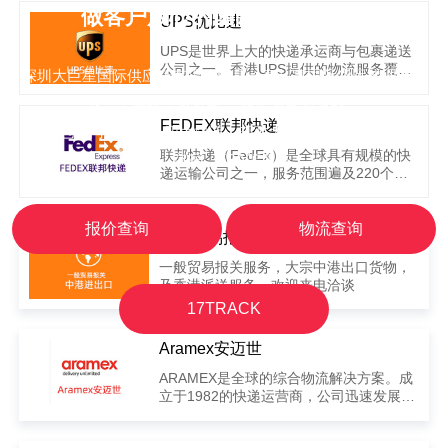
区需加收偏远地区附加费。
做客户放心的国际物流服务商
UPS优比速
UPS是世界上大的快递承运商与包裹递送
公司之一。香港UPS提供的物流服务覆盖
深圳大巨星国际供应链有限公司是一家从事国际货运代理的企
范围广，时效较快，适合运送高价值、时
业，主要经营俄罗斯 、哈萨克斯坦专线、
效要求较高的货件。
FEDEX联邦快递
双清包税门到门以及四大快递、邮政大包、ETK、EUB、欧
联邦快递（FedEx）是全球具有规模的快
美、空派、FBA等服务。
递运输公司之一，服务范围遍及220个国
家及地区，是一项服务覆盖范围广，安全
可靠，时效快，门到门的国际速递服务。
适合运送较高价值、对时效要求较高的货
报价查询
物流查询
一般贸易报关及中港进出口
件。服务分为优先型（IP）和经济型
（IE）
一般贸易报关服务，大宗中港出口货物，
及香港派送服务，欢迎来电洽谈
17TRACK
Aramex安迈世
ARAMEX是全球的综合物流解决方案。成
立于1982的快递运营商，公司迅速发展成
为一个全球性的品牌认同的个性化服务和
创新的多产品。